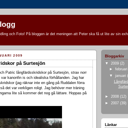
blogg
ling och Foto! På bloggen är det meningen att Peter ska få ut lite av sin exhi
NUARI 2009
Bloggarkiv
idskor på Surtesjön
▼
2009
(2)
►
februar
ch Patric långfärdsskridskor på Surtesjön, strax norr
▼
januari
var kanonfin is och idealiska förhållanden. Jag har
Långfärd
skridskor (jag räknar inte en gång på Ruddalen förra
Surte
år så det var verkligen roligt. Jag behöver mer träning
ingarna lite så kommer det nog gå lättare. Hoppas på
►
2008
(12)
►
2007
(39)
Länkar