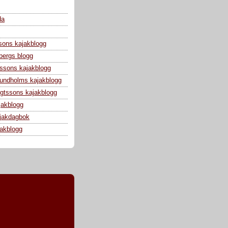
da
sons kajakblogg
bergs blogg
ssons kajakblogg
 Lundholms kajakblogg
gtssons kajakblogg
jakblogg
jakdagbok
jakblogg