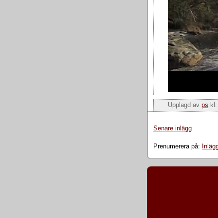
Upplagd av
ps
kl
Senare inlägg
Prenumerera på:
Inläg