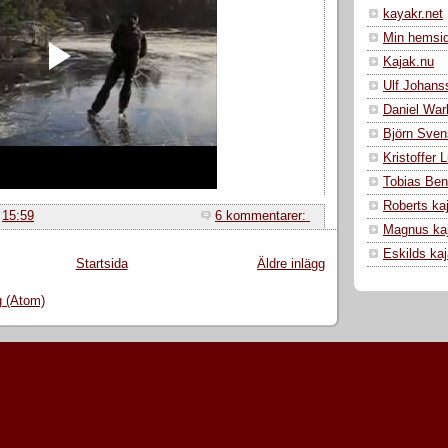
kayakr.net
Min hemsi
Kajak.nu
Ulf Johans
Daniel War
Björn Sven
Kristoffer
Tobias Ben
Roberts ka
.
15:59
6 kommentarer:
Magnus ka
Eskilds ka
Startsida
Äldre inlägg
g (Atom)