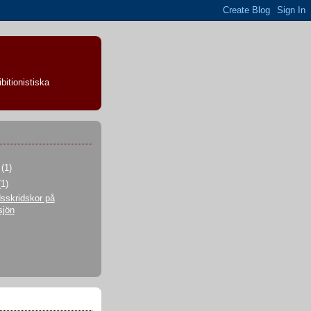
bitionistiska
i
(1)
(1)
sskridskor på
sjön