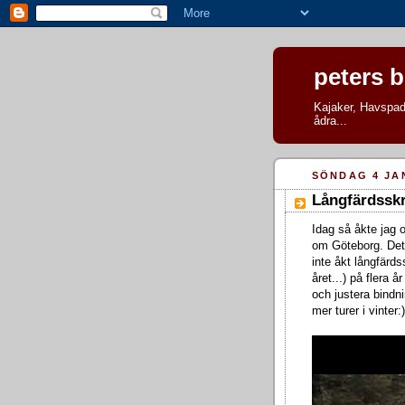
peters 
Kajaker, Havspadd
ådra...
SÖNDAG 4 JA
Långfärdsskr
Idag så åkte jag o
om Göteborg. Det 
inte åkt långfärds
året...) på flera 
och justera bindn
mer turer i vinter:)