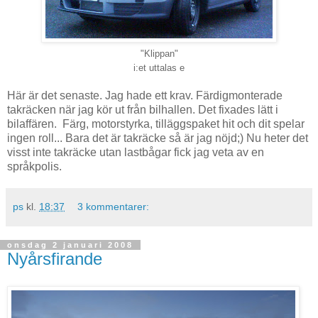
"Klippan"
i:et uttalas e
Här är det senaste. Jag hade ett krav. Färdigmonterade
takräcken när jag kör ut från bilhallen. Det fixades lätt i
bilaffären. Färg, motorstyrka, tilläggspaket hit och dit spelar
ingen roll... Bara det är takräcke så är jag nöjd;) Nu heter det
visst inte takräcke utan lastbågar fick jag veta av en
språkpolis.
ps
kl.
18:37
3 kommentarer:
onsdag 2 januari 2008
Nyårsfirande