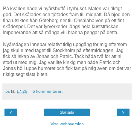
På kvällen hade vi nyårsbuffé i fyrhuset. Maten var riktigt
god. Det skålades och tjötades fram till midnatt. Då bjöd den
fina utsikten från Göteborg ner till Onsalahalvön på ett fint
skådespel. Det var fyrverkerier längs hela kuststräckan.
Imponerande att så många vill bränna pengar på detta.
Nyårsdagen innebar relativt tidig uppgång för mig eftersom
jag skulle med tåget till Stockholm på eftermiddagen. Jag
fick sällskap av Jonas och Patric. Tack båda två för att ni
stod ut med mig. Jag var lite kinkig men både Patric och
Jonas höll uppe humöret och fick fart på mig även om det var
riktigt segt sista biten.
ps
kl.
17:26
6 kommentarer:
‹
›
Startsida
Visa webbversion