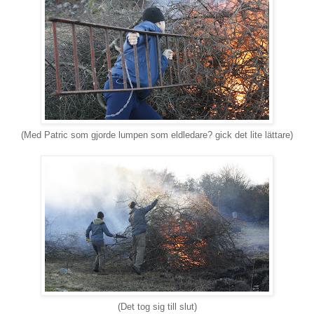
(Med Patric som gjorde lumpen som eldledare? gick det lite lättare)
(Det tog sig till slut)