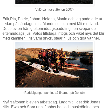
(Valö på nyårsaftonen 2007)
Erik,Pia, Patric, Johan, Helena, Martin och jag paddlade ut
redan på söndagen i strålande sol och med lätt medvind.
Det blev en härlig eftermiddagspaddling i en svepande
eftermiddagsljus. Valös lillstuga intogs och viket mys det blir
med kaminen, lite varm dryck, stearinljus och goa vänner.
(Paddelgänget samlat på fikarast på Donsö)
Nyårsaftonen blev en arbetsdag. Lagom till det dök Jonas,
Nils, Ewa och Sara upp. Jobbet bestod i buskröjning och