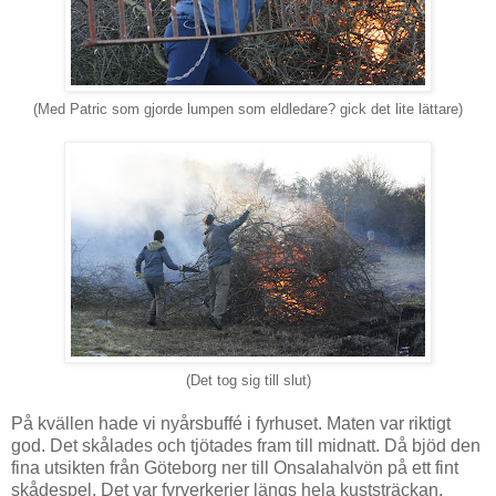
(Med Patric som gjorde lumpen som eldledare? gick det lite lättare)
(Det tog sig till slut)
På kvällen hade vi nyårsbuffé i fyrhuset. Maten var riktigt
god. Det skålades och tjötades fram till midnatt. Då bjöd den
fina utsikten från Göteborg ner till Onsalahalvön på ett fint
skådespel. Det var fyrverkerier längs hela kuststräckan.