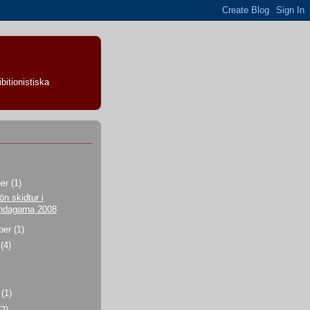
bitionistiska
ber
(1)
ön skidtur i
ndagarna 2008
ber
(1)
i
(4)
i
(1)
(2)