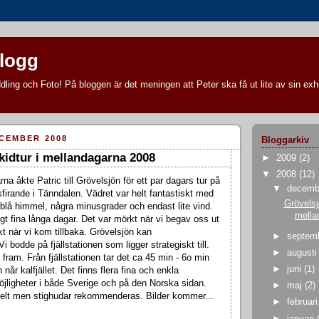
blogg
ling och Foto! På bloggen är det meningen att Peter ska få ut lite av sin exhi
ECEMBER 2008
Bloggarkiv
kidtur i mellandagarna 2008
►
2009
(2)
▼
2008
(12)
a åkte Patric till Grövelsjön för ett par dagars tur på
▼
decem
sfirande i Tänndalen. Vädret var helt fantastiskt med
Grövelsj
arblå himmel, några minusgrader och endast lite vind.
mella
ktigt fina långa dagar. Det var mörkt när vi begav oss ut
kt när vi kom tillbaka. Grövelsjön kan
►
septem
bodde på fjällstationen som ligger strategiskt till.
►
august
fram. Från fjällstationen tar det ca 45 min - 6o min
►
juni
(1)
 når kalfjället. Det finns flera fina och enkla
jligheter i både Sverige och på den Norska sidan.
►
maj
(2)
kelt men stighudar rekommenderas. Bilder kommer...
►
februar
►
januari