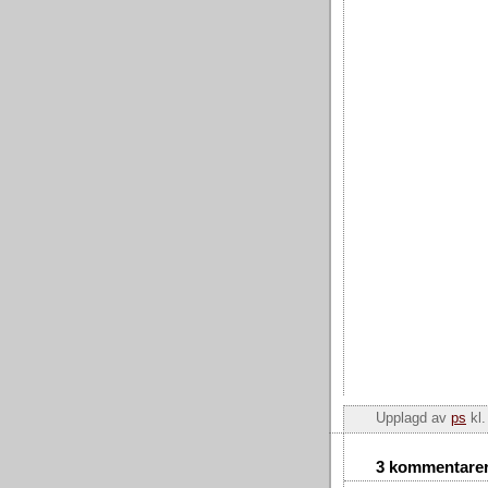
Upplagd av
ps
kl
3 kommentarer