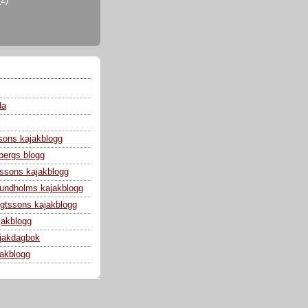
da
sons kajakblogg
bergs blogg
ssons kajakblogg
 Lundholms kajakblogg
gtssons kajakblogg
jakblogg
jakdagbok
jakblogg