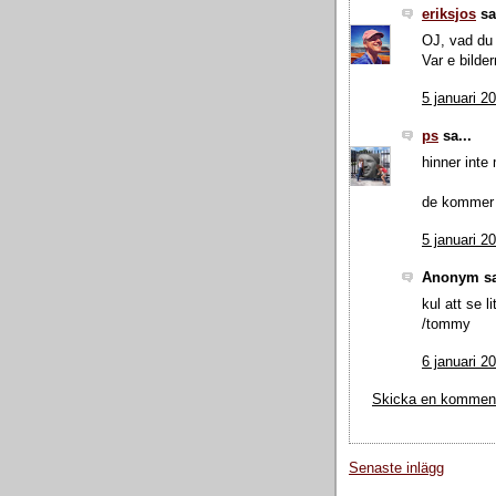
eriksjos
sa.
OJ, vad du 
Var e bilde
5 januari 2
ps
sa...
hinner inte 
de kommer
5 januari 2
Anonym sa
kul att se l
/tommy
6 januari 2
Skicka en kommen
Senaste inlägg