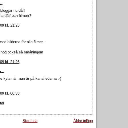
..
bloggar nu då!!
rna då? och filmen?
009 kl. 21:23
med bilderna för alla filmer...
 nog också så småningom
009 kl. 21:26
...
ite kyla när man är på kanarieöarna :-)
009 kl. 08:33
tar
Startsida
Äldre inlägg