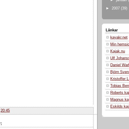
►
2007
(39)
Länkar
kayakr.net
Min hemsi
Kajak.nu
Ulf Johans
Daniel War
Björn Sven
Kristoffer
Tobias Ben
Roberts ka
Magnus ka
Eskilds ka
.
20:45
: