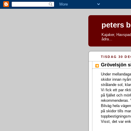
peters 
Kajaker, Havspadd
ådra...
TISDAG 30 D
Grövelsjön s
Under mellandagarn
skidor innan nyår
strålande sol, kl
Vi fick ett par ri
på fjället och mör
rekommenderas. Vi 
Bilväg hela vägen 
på skidor tills man
toppbestigningsmö
Visst, det var en