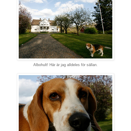
Albohult! Här är jag alldeles för sällan.