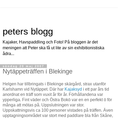
peters blogg
Kajaker, Havspaddling och Foto! På bloggen är det
meningen att Peter ska få ut lite av sin exhibitionistiska
ådra...
söndag 20 maj 2007
Nytäppeträffen i Blekinge
Helgen har tillbringats i Blekinge skärgård, strax utanför
Karlshamn vid Nytäppet. Där har
Kajaksyd
i ett par års tid
anordnat en träff som vuxit år för år. Förhållandena var
ypperliga. Fint väder och Östra Bokö var en en perfekt ö för
många att mötas på. Uppslutningen var stor.
Uppskattningsvis ca 100 personer vistades på träffen. Även
upptagningsområdet var stort med paddlare bla från Skåne,