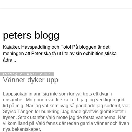
peters blogg
Kajaker, Havspaddling och Foto! På bloggen är det
meningen att Peter ska få ut lite av sin exhibitionistiska
ådra...
lördag 28 april 2007
Vänner dyker upp
Lappsjukan infann sig inte som tur var trots ett dygn i
ensamhet. Morgonen var lite kall och jag tog verkligen god
tid på mig. När jag väl kom iväg så paddlade jag söderut, via
Styrsö Tången för bunkring. Jag hade givetvis glömt köttet i
frysen. Strax utanför Valö mötte jag de första vännerna. När
vi kom iland på Valö fanns där redan gamla vänner och även
nya bekantskaper.