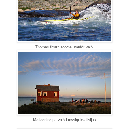
Thomas fixar vågorna utanför Valö.
Matlagning på Valö i mysigt kvällsljus