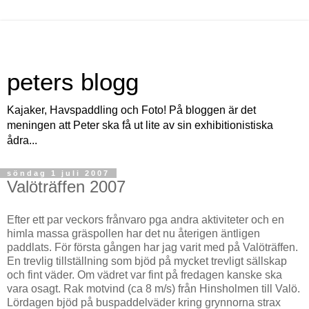
peters blogg
Kajaker, Havspaddling och Foto! På bloggen är det
meningen att Peter ska få ut lite av sin exhibitionistiska
ådra...
söndag 1 juli 2007
Valöträffen 2007
Efter ett par veckors frånvaro pga andra aktiviteter och en
himla massa gräspollen har det nu återigen äntligen
paddlats. För första gången har jag varit med på Valöträffen.
En trevlig tillställning som bjöd på mycket trevligt sällskap
och fint väder. Om vädret var fint på fredagen kanske ska
vara osagt. Rak motvind (ca 8 m/s) från Hinsholmen till Valö.
Lördagen bjöd på buspaddelväder kring grynnorna strax