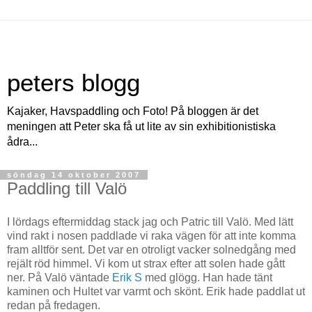
peters blogg
Kajaker, Havspaddling och Foto! På bloggen är det
meningen att Peter ska få ut lite av sin exhibitionistiska
ådra...
söndag 14 oktober 2007
Paddling till Valö
I lördags eftermiddag stack jag och Patric till Valö. Med lätt
vind rakt i nosen paddlade vi raka vägen för att inte komma
fram alltför sent. Det var en otroligt vacker solnedgång med
rejält röd himmel. Vi kom ut strax efter att solen hade gått
ner. På Valö väntade
Erik S
med glögg. Han hade tänt
kaminen och Hultet var varmt och skönt. Erik hade paddlat ut
redan på fredagen.