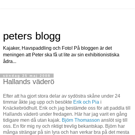
peters blogg
Kajaker, Havspaddling och Foto! På bloggen är det
meningen att Peter ska få ut lite av sin exhibitionistiska
ådra...
söndag 25 maj 2008
Hallands väderö
Efter att ha gjort stora delar av sydöstra skåne under 24
timmar åkte jag upp och besökte
Erik och Pia
i
Knäckebrödhult. Erik och jag bestämde oss för att paddla till
Hallands väderö under fredagen. Här har jag varit en gång
tidigare men då utan kajak.
Björn Thomasson
anslöt sig till
oss. En för mig ny och riktigt trevlig bekantskap. Björn har
många strängar på sin lyra och han verkar bra på det mesta