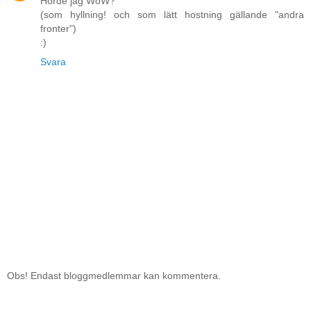
Hörde jag WoW?
(som hyllning! och som lätt hostning gällande "andra
fronter")
:)
Svara
Obs! Endast bloggmedlemmar kan kommentera.