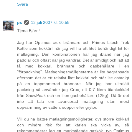
Svara
ps
13 juli 2007 kl. 10:55
Tjena Björn!
Jag har Optimus crux brännare och Primus Litech Trek
Kettle som kokkärl när jag vill ha ett litet behändigt kit för
matlagning. Den kombinationen har jag ibland när jag
paddlar och oftast när jag vandrar. Det är smidigt och lätt att
få med kokkärl, brännare och gasbehållare i en
"förpackning". Matlagningsmöjligheterna är lite begränsade
eftersom det är ett relativt litet kokkärl och står lite ostadigt
på en toppmonterad brännare. När jag har ultralätt
packning så använder jag Crux, ett 0,7 liters titankokkärl
från SnowPeak och en liten gasbehållare (125g). Då är det
inte att tala om avancerad matlagning utan mest
uppvärmning av vatten, soppor eller grytor.
Vill du ha bättre matlagningsmöjligheter, dvs större kokkärl
och mindre risk för att kärlen ska vicka av, så
rekommenderar jag ett markstående gaskök, typ Optimus