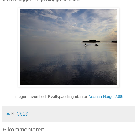
En egen favoritbild. Kvällspaddling utanför
Nesna i Norge 2006
.
ps
kl.
19:12
6 kommentarer: