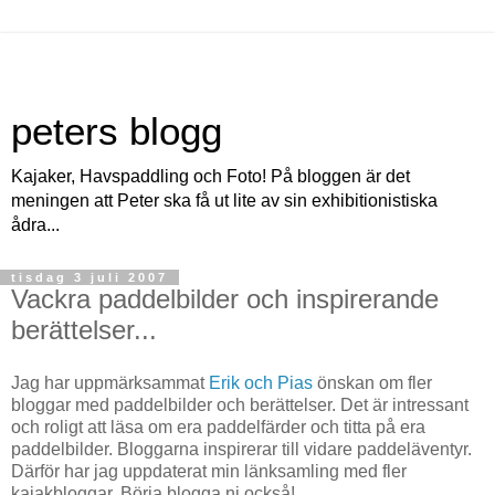
peters blogg
Kajaker, Havspaddling och Foto! På bloggen är det
meningen att Peter ska få ut lite av sin exhibitionistiska
ådra...
tisdag 3 juli 2007
Vackra paddelbilder och inspirerande
berättelser...
Jag har uppmärksammat
Erik och Pias
önskan om fler
bloggar med paddelbilder och berättelser. Det är intressant
och roligt att läsa om era paddelfärder och titta på era
paddelbilder. Bloggarna inspirerar till vidare paddeläventyr.
Därför har jag uppdaterat min länksamling med fler
kajakbloggar. Börja blogga ni också!