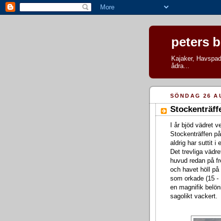
peters 
Kajaker, Havspadd
ådra...
SÖNDAG 26 A
Stockenträffe
I år bjöd vädret v
Stockenträffen på
aldrig har suttit i
Det trevliga vädre
huvud redan på fr
och havet höll på
som orkade (15 - 
en magnifik belön
sagolikt vackert.