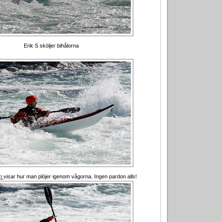
Erik S sköljer bihålorna
on
visar hur man plöjer igenom vågorna. Ingen pardon alls!