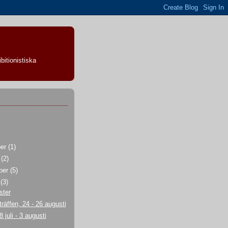
bitionistiska
ber
(1)
r
(2)
ber
(5)
i
(3)
ster
räffen, 24 - 26 augusti
 juli - 3 augusti