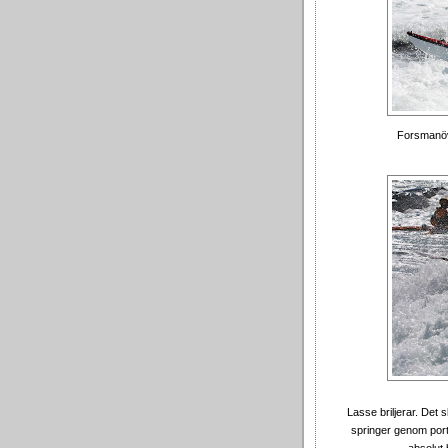
Forsmanövr
Lasse briljerar. Det
springer genom porte