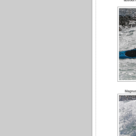
absolut
Magnus 