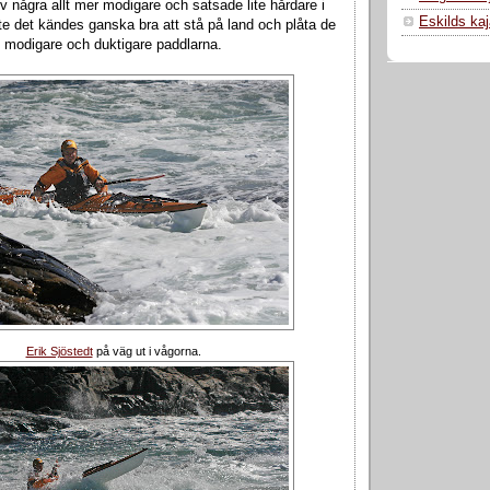
ev några allt mer modigare och satsade lite hårdare i
Eskilds ka
te det kändes ganska bra att stå på land och plåta de
modigare och duktigare paddlarna.
Erik Sjöstedt
på väg ut i vågorna.