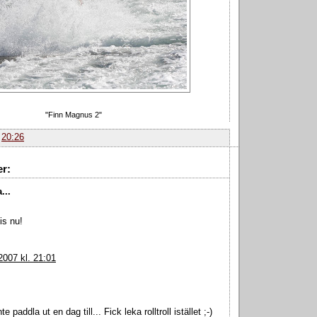
"Finn Magnus 2"
.
20:26
r:
...
is nu!
2007 kl. 21:01
e paddla ut en dag till... Fick leka rolltroll istället ;-)