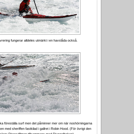
ering fungerar alldeles utmärkt i en havslåda också.
 ska föreställa surf men det påminner mer om när noshörningarna
n med sheriffen fastkilad i gallret i Robin Hood. (För övrigt den