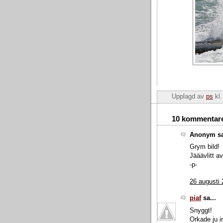
Upplagd av
ps
kl
10 kommentare
Anonym sa
Grym bild!
Jääävlitt av
-p-
26 augusti 
piaf
sa...
Snyggt!
Orkade ju int