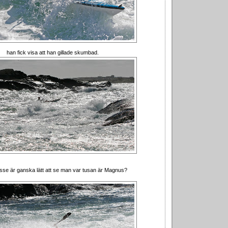
han fick visa att han gillade skumbad.
sse är ganska lätt att se man var tusan är Magnus?