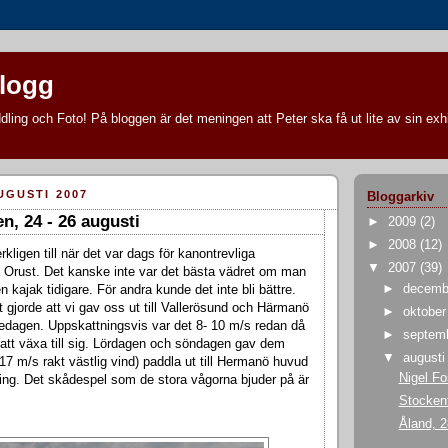
blogg
ling och Foto! På bloggen är det meningen att Peter ska få ut lite av sin exhi
UGUSTI 2007
Bloggarkiv
n, 24 - 26 augusti
►
2009
(2)
►
2008
(12)
erkligen till när det var dags för kanontrevliga
▼
2007
(39)
 Orust. Det kanske inte var det bästa vädret om man
►
decem
 en kajak tidigare. För andra kunde det inte bli bättre.
t gjorde att vi gav oss ut till Vallerösund och Härmanö
►
oktobe
edagen. Uppskattningsvis var det 8- 10 m/s redan då
►
septem
 att växa till sig. Lördagen och söndagen gav dem
▼
august
17 m/s rakt västlig vind) paddla ut till Hermanö huvud
Nigel Fo
ing. Det skådespel som de stora vågorna bjuder på är
Stockent
Åland, 28