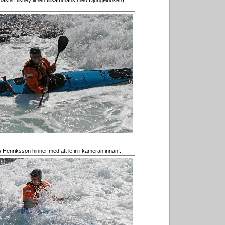
 bästa Disneyfilmen tillsammans med Djungelboken)
Henriksson hinner med att le in i kameran innan...