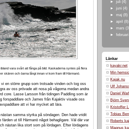
►
juli
(4)
►
juni
(4)
►
maj
(8)
►
april
(8)
►
mars
(3
►
februar
Länkar
kayakr.net
ibland vara svårt att fånga på bild. Kaskaderna syntes på flera
Min hemsi
r skären och öarna långt innan vi kom fram till Härmanö.
Kajak.nu
 vi en större grupp som trotsade vinden och tog oss
Ulf Johans
ågra av oss prövade att nosa på vågorna medan andra
Daniel War
ard core. Lasse Larsson från tidingen Paddling som är
ig forspaddlare och James från Kajaktiv visade oss
Björn Sven
avspaddlare att vi har mycket att lära.
Kristoffer
Tobias Ben
 i nästan samma styrka på söndagen. Den hade vridit
e färden ut till Härmanö något behagligare. Väl där var
Roberts ka
och nästan lika stort som på lördagen. Efter lördagens
Magnus ka