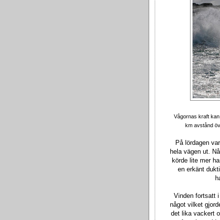
Vågornas kraft kan 
km avstånd öve
På lördagen var
hela vägen ut. N
körde lite mer h
en erkänt dukt
h
Vinden fortsatt
något vilket gjord
det lika vackert 