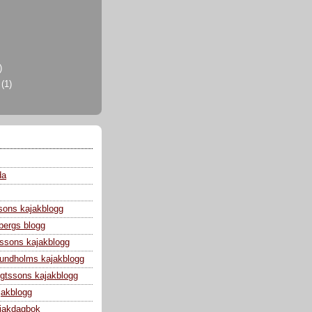
)
i
(1)
da
sons kajakblogg
bergs blogg
ssons kajakblogg
 Lundholms kajakblogg
gtssons kajakblogg
jakblogg
jakdagbok