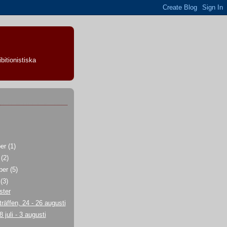
bitionistiska
ber
(1)
r
(2)
ber
(5)
i
(3)
ster
räffen, 24 - 26 augusti
 juli - 3 augusti