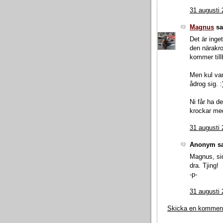
31 augusti 
Magnus
sa.
Det är inget
den närakr
kommer till
Men kul var
ådrog sig. :
Ni får ha d
krockar me
31 augusti 
Anonym sa
Magnus, sid
dra. Tjing!
-p-
31 augusti 
Skicka en kommen