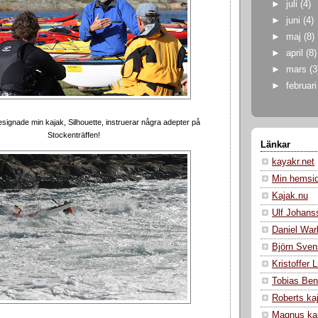
►
juli
(4)
►
juni
(4)
►
maj
(8)
►
april
(8)
►
mars
(3
►
februar
ignade min kajak, Silhouette, instruerar några adepter på
Stockenträffen!
Länkar
kayakr.net
Min hemsi
Kajak.nu
Ulf Johans
Daniel War
Björn Sven
Kristoffer
Tobias Ben
Roberts ka
Magnus ka