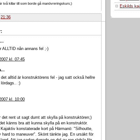
r två killar till som borde gå manövreringskurs;)
Eskilds ka
.
21:36
:
..
r ALLTID nån annans fel ;-)
2007 kl. 07:45
...
det alltid är konstruktörens fel - jag satt också hellre
 lördags.. :)
2007 kl. 10:00
r det rent ut sagt dumt att skylla på konstruktören;)
det känns bra att kunna skylla på en konstruktör.
Kajaktiv konstaterade kort på Härmanö: "Silhoutte,
 hard to maneuver". Skönt tänkte jag. En ursäkt för