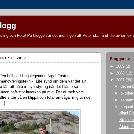
blogg
ling och Foto! På bloggen är det meningen att Peter ska få ut lite av sin exhi
UGUSTI 2007
Bloggarkiv
►
2009
(2)
►
2008
(12)
fen höll paddlingslegenden Nigel Foster
▼
2007
(39)
 manövreringsteknik. Lite synd om dem var det allt.
►
decem
å lätt att nöta in nya styrtag när det blåste så
 även haft stor inverkan på mig. Det är tack vare
►
oktobe
re sitter på en klippa och fotar än vågar mig ut i det
►
septem
t;)
▼
august
Nigel Fo
Stockent
Åland, 28