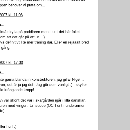
 land. Att jag sedan darrade en del av ren rädsla för
ggen behöver vi prata om...
2007 kl. 11:08
...
så skylla på paddlaren men i just det här fallet
m att det går på ett ut.. :)
s definitivt lite mer träning där. Eller en rejääält bred
 gång..
2007 kl. 17:30
...
inte gärna blanda in konstruktören, jag gillar Nigel...
n, det är ju jag det. Jag gör som vanligt :) - skyller
la krånglande kropp!
n var skönt det var i skärgården igår i lilla danskan,
 turen med vingen. En succe (OCH ont i underarmen
te).
ler hur! :)