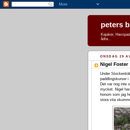
peters 
Kajaker, Havspadd
ådra...
ONSDAG 29 A
Nigel Foster
Under Stockenträf
paddlingskurser i
Det var nog inte s
mycket. Nigel har
honom som jag hell
stora vita skumme