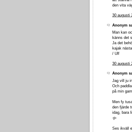
att stanna i
den vita vä
30 augusti 
Anonym sa
Man kan ock
känns det so
Ja det behöv
kajak nästa
/ Ulf
30 augusti 
Anonym sa
Jag vill ju 
Och paddlare
på min gam
Men fy tusa
den fjärde
idag, bara li
-p-
Ses ikväll el