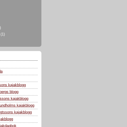
)
i
(1)
da
sons kajakblogg
bergs blogg
ssons kajakblogg
 Lundholms kajakblogg
gtssons kajakblogg
jakblogg
jakdagbok