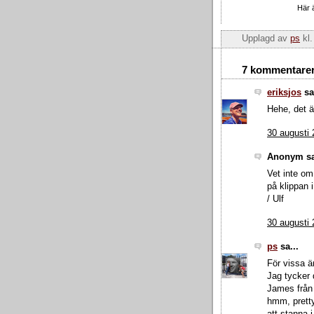
Här ä
Upplagd av
ps
kl
7 kommentarer
eriksjos
sa.
Hehe, det ä
30 augusti 
Anonym sa
Vet inte om 
på klippan i
/ Ulf
30 augusti 
ps
sa...
För vissa ä
Jag tycker 
James från 
hmm, pretty