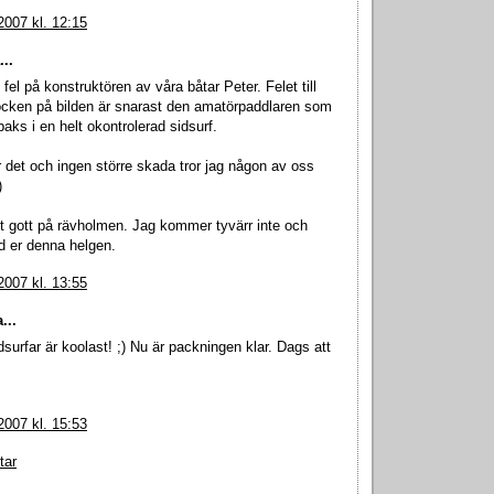
2007 kl. 12:15
..
 fel på konstruktören av våra båtar Peter. Felet till
ocken på bilden är snarast den amatörpaddlaren som
baks i en helt okontrolerad sidsurf.
 det och ingen större skada tror jag någon av oss
)
et gott på rävholmen. Jag kommer tyvärr inte och
d er denna helgen.
2007 kl. 13:55
...
surfar är koolast! ;) Nu är packningen klar. Dags att
2007 kl. 15:53
tar