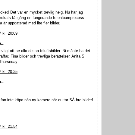
ket! Det var en mycket trevlig helg. Nu har jag
ckats få igång en fungerande fotoalbumprocess...
 är uppdaterad med lite fler bilder.
 kl. 20:09
...
evligt att se alla dessa friluftsbilder. Ni måste ha det
räffar. Fina bilder och trevliga berättelser. Anita S.
hurseday....
 kl. 20:35
...
 fan inte köpa nån ny kamera när du tar SÅ bra bilder!
 kl. 21:54