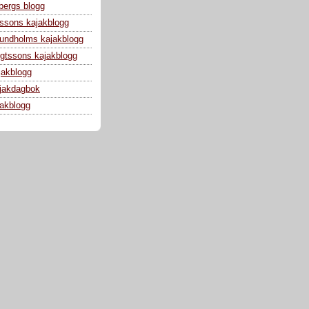
bergs blogg
ssons kajakblogg
 Lundholms kajakblogg
gtssons kajakblogg
jakblogg
jakdagbok
jakblogg