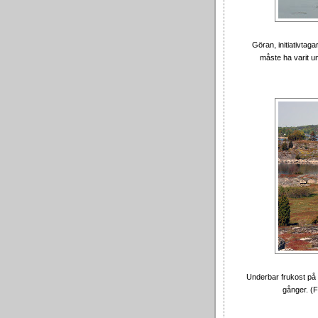
Göran, initiativtag
måste ha varit u
Underbar frukost på k
gånger.
(F