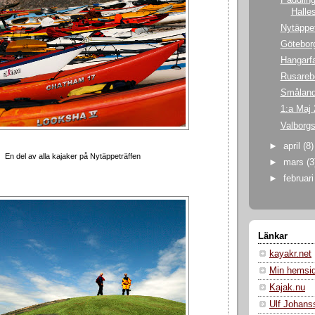
Halle
Nytäppet
Götebor
Hangarfa
Rusareb
Småland
1:a Maj
Valborg
►
april
(8)
En del av alla kajaker på Nytäppeträffen
►
mars
(3
►
februar
Länkar
kayakr.net
Min hemsi
Kajak.nu
Ulf Johans