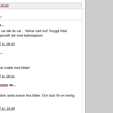
.
20:50
:
...
var där du var... Verkar varit kul! Snyggt fotat
peciellt det med batteripjäsen.
 kl. 08:43
..
 är snabb med bilder!
 kl. 09:41
nsson
sa...
dom andra kanon fina bilder. Och tack för en trevlig
 kl. 19:49