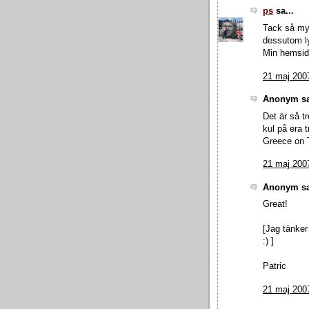
ps
sa...
Tack så myc
dessutom ly
Min hemsida
21 maj 2007
Anonym sa
Det är så tr
kul på era t
Greece on T
21 maj 2007
Anonym sa
Great!
[Jag tänker
:) ]
Patric
21 maj 2007