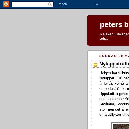
peters 
Kajaker, Havspadd
ådra...
SÖNDAG 20 M
Nytäppeträff
Helgen har tillbri
Nytäppet. Där ha
år för år. Förhåll
en perfekt ö för 
Uppskattningsvis 
upptagningsområde
Småland, Stockhol
stor men det är e
små utflykter till