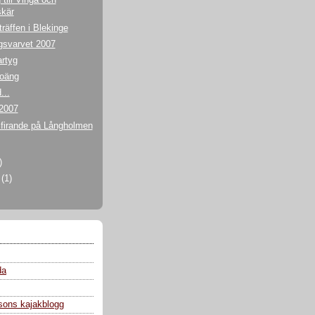
skär
räffen i Blekinge
gsvarvet 2007
rtyg
oäng
...
 2007
sfirande på Långholmen
)
i
(1)
da
sons kajakblogg