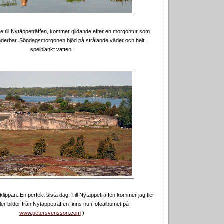
are till Nytäppeträffen, kommer glidande efter en morgontur som
nderbar. Söndagsmorgonen bjöd på strålande väder och helt
spelblankt vatten.
lippan. En perfekt sista dag. Till Nytäppeträffen kommer jag fler
ler bilder från Nytäppeträffen finns nu i fotoalbumet på
www.petersvensson.com
)