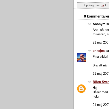
Upplagd av
ps
kl
8 kommentarer
Anonym sa
Aha, så det 
förresten, s
21 maj 2007
eriksjos
sa.
Fina bilder!
Bra att nån
21 maj 2007
Björn Sve
Hej
Håller med 
helg.
21 maj 2007