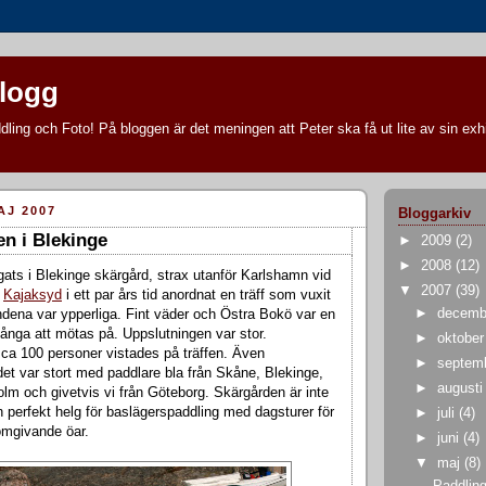
blogg
ling och Foto! På bloggen är det meningen att Peter ska få ut lite av sin exhi
AJ 2007
Bloggarkiv
en i Blekinge
►
2009
(2)
►
2008
(12)
ngats i Blekinge skärgård, strax utanför Karlshamn vid
▼
2007
(39)
r
Kajaksyd
i ett par års tid anordnat en träff som vuxit
►
decem
andena var ypperliga. Fint väder och Östra Bokö var en
många att mötas på. Uppslutningen var stor.
►
oktobe
ca 100 personer vistades på träffen. Även
►
septem
t var stort med paddlare bla från Skåne, Blekinge,
►
august
m och givetvis vi från Göteborg. Skärgården är inte
n perfekt helg för baslägerspaddling med dagsturer för
►
juli
(4)
 omgivande öar.
►
juni
(4)
▼
maj
(8)
Paddling