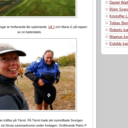
Daniel War
Björn Sven
Kristoffer
Tobias Ben
ngar är fortfarande lite spännande.
Ulf J
och Maria G på toppen
Roberts ka
av en batteriplats
.
Magnus ka
Eskilds ka
an träffas på Tärnö. På Tärnö hade det nyinstiftade Sveriges
sin första sammankomst under fredagen. Ordförande Patric P