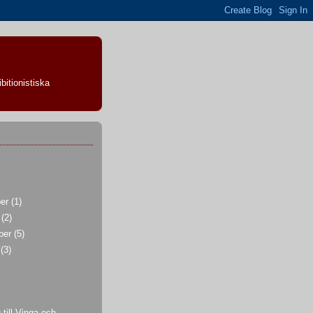
bitionistiska
ber
(1)
r
(2)
ber
(5)
i
(3)
 till Vinga och