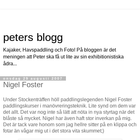
peters blogg
Kajaker, Havspaddling och Foto! På bloggen är det
meningen att Peter ska få ut lite av sin exhibitionistiska
ådra...
onsdag 29 augusti 2007
Nigel Foster
Under Stockenträffen höll paddlingslegenden Nigel Foster
paddlingskurser i manövreringsteknik. Lite synd om dem var
det allt. Det var nog inte så lätt att nöta in nya styrtag när det
blåste så mycket. Nigel har även haft stor inverkan på mig.
Det är tack vare honom som jag hellre sitter på en klippa och
fotar än vågar mig ut i det stora vita skummet;)