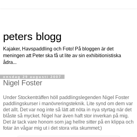
peters blogg
Kajaker, Havspaddling och Foto! På bloggen är det
meningen att Peter ska få ut lite av sin exhibitionistiska
ådra...
onsdag 29 augusti 2007
Nigel Foster
Under Stockenträffen höll paddlingslegenden Nigel Foster
paddlingskurser i manövreringsteknik. Lite synd om dem var
det allt. Det var nog inte så lätt att nöta in nya styrtag när det
blåste så mycket. Nigel har även haft stor inverkan på mig.
Det är tack vare honom som jag hellre sitter på en klippa och
fotar än vågar mig ut i det stora vita skummet;)